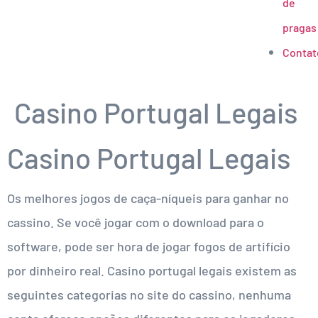
de
pragas
Contat
Casino Portugal Legais
Casino Portugal Legais
Os melhores jogos de caça-níqueis para ganhar no
cassino. Se você jogar com o download para o
software, pode ser hora de jogar fogos de artifício
por dinheiro real. Casino portugal legais existem as
seguintes categorias no site do cassino, nenhuma