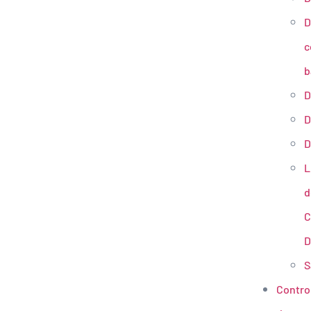
D
c
b
D
D
D
L
d
C
D
S
Contro