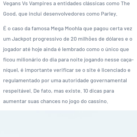
Vegans Vs Vampires a entidades clássicas como The
Good, que inclui desenvolvedores como Parley.
É o caso da famosa Mega Moohla que pagou certa vez
um Jackpot progressivo de 20 milhões de dólares e o
jogador até hoje ainda é lembrado como o único que
ficou milionário do dia para noite jogando nesse caça-
níquel, é importante verificar se o site é licenciado e
regulamentado por uma autoridade governamental
respeitável. De fato, mas existe. 10 dicas para
aumentar suas chances no jogo do cassino.