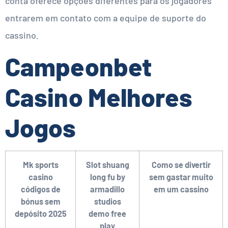
conta oferece opções diferentes para os jogadores
entrarem em contato com a equipe de suporte do
cassino.
Campeonbet
Casino Melhores
Jogos
Mk sports
Slot shuang
Como se divertir
casino
long fu by
sem gastar muito
códigos de
armadillo
em um cassino
bónus sem
studios
depósito 2025
demo free
play