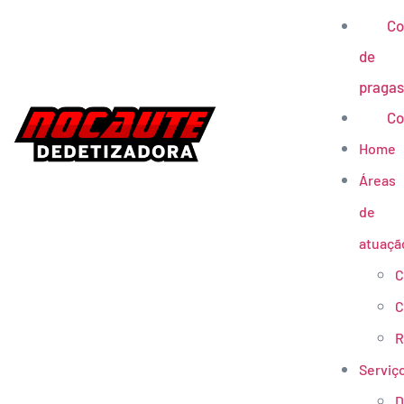
Co
de
praga
Co
Home
Áreas
de
atuaçã
C
C
R
Serviç
D