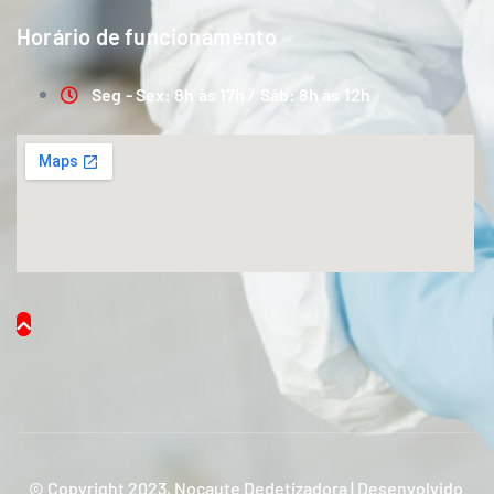
Horário de funcionamento
Seg - Sex: 8h às 17h / Sáb: 8h às 12h
© Copyright 2023, Nocaute Dedetizadora | Desenvolvido