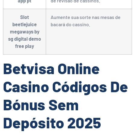
app pt
de revisão de cassinos.
Slot
Aumente sua sorte nas mesas de
beetlejuice
bacará do cassino.
megaways by
sg digital demo
free play
Betvisa Online
Casino Códigos De
Bónus Sem
Depósito 2025