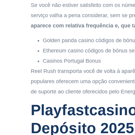
Se você não estiver satisfeito com os núm
serviço valha a pena considerar, sem se p
aparece com relativa frequência e, que 
Golden panda casino códigos de bón
Ethereum casino códigos de bónus s
Casinos Portugal Bonus
Reel Rush transporta você de volta à apar
populares oferecem uma opção conveniente
de suporte ao cliente oferecidos pelo Ene
Playfastcasi
Depósito 2025