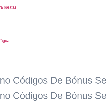
ra baratas
’água
no Códigos De Bónus Se
no Códigos De Bónus Se