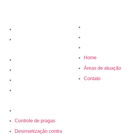
Serviços
Links Úteis
Home
Controle de pragas
Áreas de atuação
Desinsetização contra
Contato
baratas
Home
Descupinização
Áreas de atuação
Desratização
Contato
Desinsetização
Limpeza de Caixa
D’água
Sanitização
Controle de pragas
Desinsetização contra