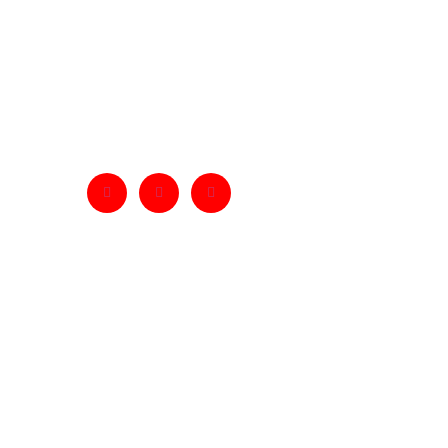
Combatendo os inquilinos
indesejados.