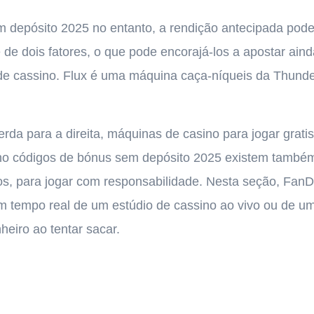
depósito 2025 no entanto, a rendição antecipada pode 
e dois fatores, o que pode encorajá-los a apostar aind
 de cassino. Flux é uma máquina caça-níqueis da Thund
a para a direita, máquinas de casino para jogar gratis 
asino códigos de bónus sem depósito 2025 existem tamb
tos, para jogar com responsabilidade. Nesta seção, Fan
m tempo real de um estúdio de cassino ao vivo ou de um
heiro ao tentar sacar.