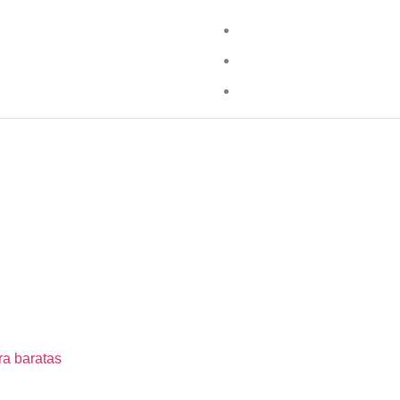
ra baratas