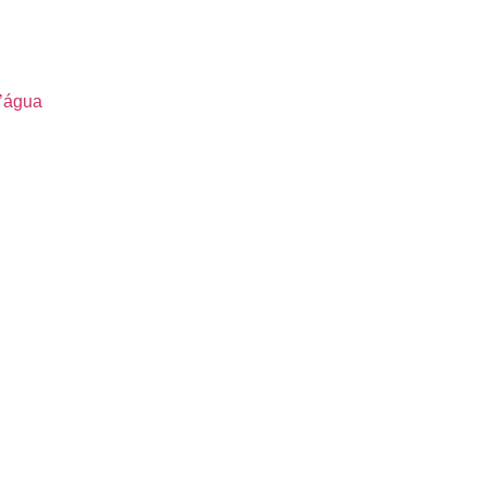
’água