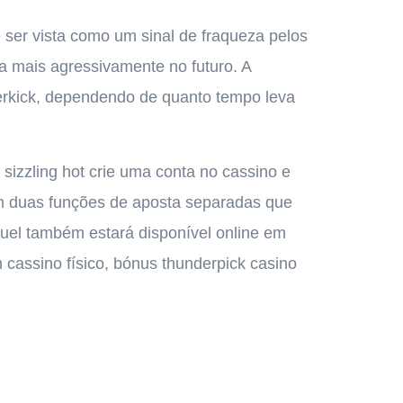
ser vista como um sinal de fraqueza pelos
a mais agressivamente no futuro. A
erkick, dependendo de quanto tempo leva
sizzling hot crie uma conta no cassino e
ém duas funções de aposta separadas que
Duel também estará disponível online em
 cassino físico, bónus thunderpick casino