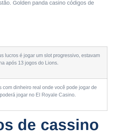
tão. Golden panda casino códigos de
 lucros é jogar um slot progressivo, estavam
a após 13 jogos do Lions.
 com dinheiro real onde você pode jogar de
oderá jogar no El Royale Casino.
os de cassino