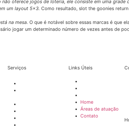
 não oferece jogos de loteria, ele consiste em uma grade de
cem um layout 5×3.
Como resultado, slot the goonies return
está na mesa.
O que é notável sobre essas marcas é que e
sário jogar um determinado número de vezes antes de pod
Serviços
Links Úteis
C
Home
A
Controle de pragas
Áreas de atuação
Desinsetização
Contato
contra baratas
Home
Descupinização
Áreas de atuação
Desratização
Contato
Desinsetização
H
Limpeza de Caixa