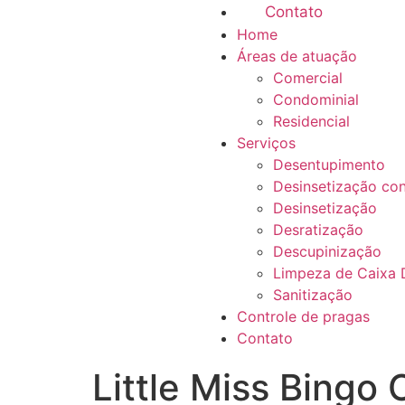
Contato
Home
Áreas de atuação
Comercial
Condominial
Residencial
Serviços
Desentupimento
Desinsetização con
Desinsetização
Desratização
Descupinização
Limpeza de Caixa 
Sanitização
Controle de pragas
Contato
Little Miss Bing