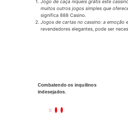
Jogo de caça níqueis grátis este cassino
muitos outros jogos simples que ofere
significa 888 Casino.
Jogos de cartas no cassino: a emoção 
revendedores elegantes, pode ser neces
Combatendo os inquilinos
indesejados.