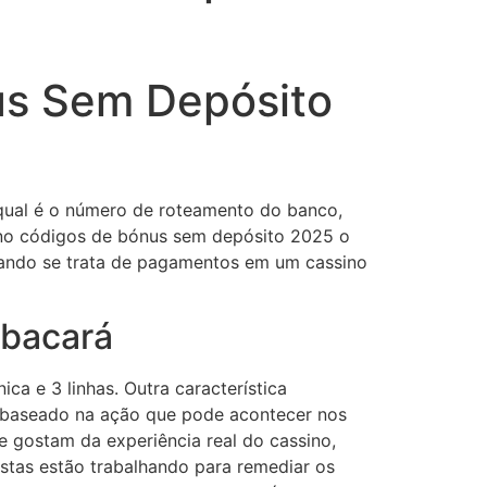
nus Sem Depósito
ual é o número de roteamento do banco,
asino códigos de bónus sem depósito 2025 o
ando se trata de pagamentos em um cassino
 bacará
ca e 3 linhas. Outra característica
e baseado na ação que pode acontecer nos
 gostam da experiência real do cassino,
stas estão trabalhando para remediar os