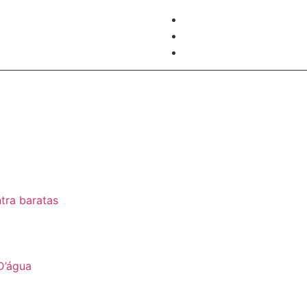
tra baratas
D’água