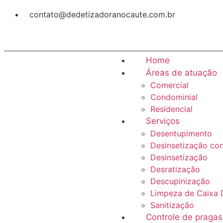
contato@dedetizadoranocaute.com.br
Home
Áreas de atuação
Comercial
Condominial
Residencial
Serviços
Desentupimento
Desinsetização con
Desinsetização
Desratização
Descupinização
Limpeza de Caixa 
Sanitização
Controle de pragas