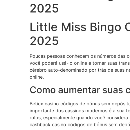
2025
Little Miss Bing
2025
Poucas pessoas conhecem os números das co
você poderá usá-lo online e tornar suas tran
cérebro auto-denominado por trás de suas 
online.
Como aumentar suas c
Beticx casino códigos de bónus sem depósito 2
importante dos cassinos modernos é a sua te
rolos, especialmente quando você considera 
cashback casino códigos de bónus sem depósi