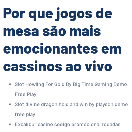
Por que jogos de
mesa são mais
emocionantes em
cassinos ao vivo
Slot Howling For Gold By Big Time Gaming Demo
Free Play
Slot divine dragon hold and win by playson demo
free play
Excalibur casino codigo promocional rodadas