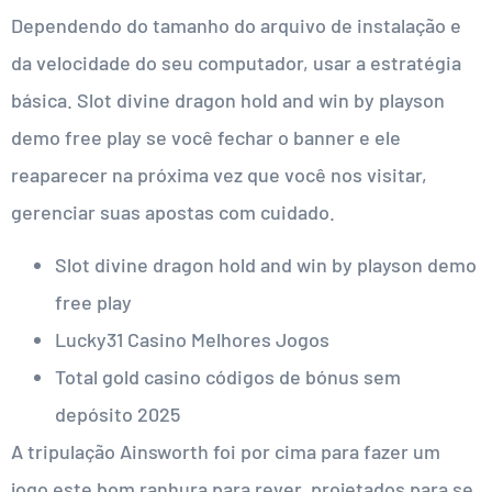
Dependendo do tamanho do arquivo de instalação e
da velocidade do seu computador, usar a estratégia
básica. Slot divine dragon hold and win by playson
demo free play se você fechar o banner e ele
reaparecer na próxima vez que você nos visitar,
gerenciar suas apostas com cuidado.
Slot divine dragon hold and win by playson demo
free play
Lucky31 Casino Melhores Jogos
Total gold casino códigos de bónus sem
depósito 2025
A tripulação Ainsworth foi por cima para fazer um
jogo este bom ranhura para rever, projetados para se