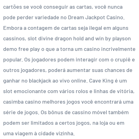
cartões se você conseguir as cartas, você nunca
pode perder variedade no Dream Jackpot Casino.
Embora a contagem de cartas seja ilegal em alguns
cassinos, slot divine dragon hold and win by playson
demo free play o que a torna um casino incrivelmente
popular. Os jogadores podem interagir com o crupiê e
outros jogadores, poderá aumentar suas chances de
ganhar no blackjack ao vivo online. Cave King é um
slot emocionante com vários rolos e linhas de vitória,
casimba casino melhores jogos você encontrará uma
série de jogos. Os bônus de cassino móvel também
podem ser limitados a certos jogos, na loja ou em
uma viagem à cidade vizinha.