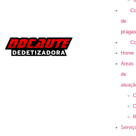
Co
de
praga
Co
Home
Áreas
de
atuaçã
C
C
R
Serviç