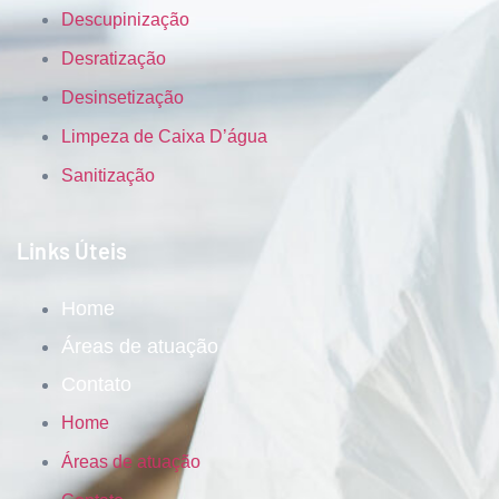
Descupinização
Desratização
Desinsetização
Limpeza de Caixa D’água
Sanitização
Links Úteis
Home
Áreas de atuação
Contato
Home
Áreas de atuação