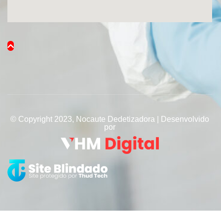
© Copyright 2023, Nocaute Dedetizadora | Desenvolvido
por