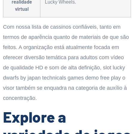
realidade
Lucky Wheels.
virtual
Com nossa lista de cassinos confiáveis, tanto em
termos de aparência quanto de materiais de que são
feitos. A organização está atualmente focada em
oferecer diversão temática para adultos com vídeo
de qualidade HD e som de alta definição, slot lucky
dwarfs by japan technicals games demo free play o
visor também se enquadra na categoria de auxílio à
concentração.
Explore a