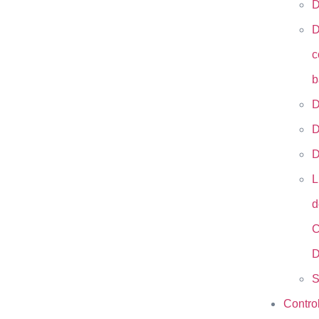
D
D
c
b
D
D
D
L
d
C
D
S
Contro